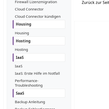
Firewall Lizenzmigration
Zurück zur Sei
Cloud Connector
Cloud Connector kündigen
Housing
Housing
Hosting
Hosting
IaaS
IaaS
IaaS: Erste Hilfe im Notfall
Performance­-
Troubleshooting
SaaS
Backup Anleitung
Backup Fehlerdiagnose