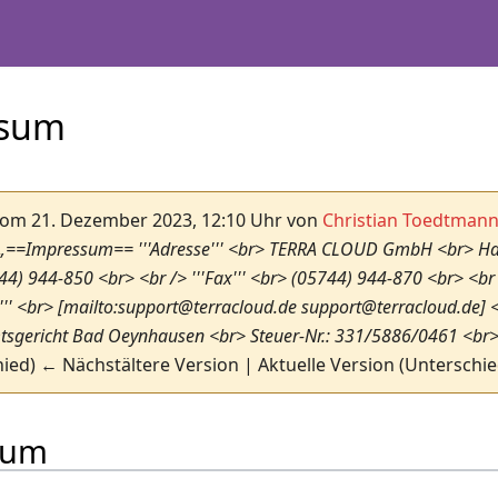
LOUD WIKI
ssum
vom 21. Dezember 2023, 12:10 Uhr von
Christian Toedtman
 „==Impressum== '''Adresse''' <br> TERRA CLOUD GmbH <br> Hank
4) 944-850 <br> <br /> '''Fax''' <br> (05744) 944-870 <br> <br 
l''' <br> [mailto:support@terracloud.de support@terracloud.de] <
sgericht Bad Oeynhausen <br> Steuer-Nr.: 331/5886/0461 <br> 
ied) ← Nächstältere Version | Aktuelle Version (Unterschi
sum