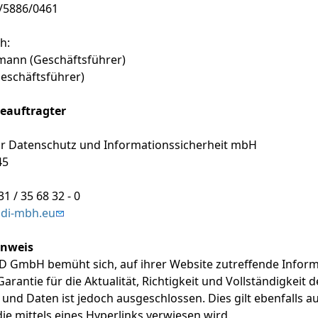
1/5886/0461
h:
mann (Geschäftsführer)
Geschäftsführer)
eauftragter
für Datenschutz und Informationssicherheit mbH
45
331 / 35 68 32 - 0
gdi-mbh.eu
inweis
 GmbH bemüht sich, auf ihrer Website zutreffende Informa
arantie für die Aktualität, Richtigkeit und Vollständigkeit 
und Daten ist jedoch ausgeschlossen. Dies gilt ebenfalls au
die mittels eines Hyperlinks verwiesen wird.