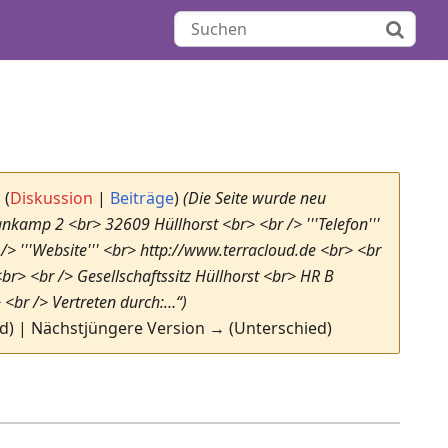
n
(
Diskussion
|
Beiträge
)
(Die Seite wurde neu
amp 2 <br> 32609 Hüllhorst <br> <br /> '''Telefon'''
/> '''Website''' <br> http://www.terracloud.de <br> <br
br> <br /> Gesellschaftssitz Hüllhorst <br> HR B
<br /> Vertreten durch:…“)
ed) | Nächstjüngere Version → (Unterschied)