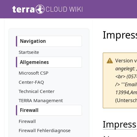
TERRA C
Impre
Navigation
Startseite
Version 
Allgemeines
angelegt:
Microsoft CSP
<br> (0574
Center-FAQ
/> '''Emai
Technical Center
13994,Amt
(Untersch
TERRA Management
Firewall
Impres
Firewall
Firewall Fehlerdiagnose