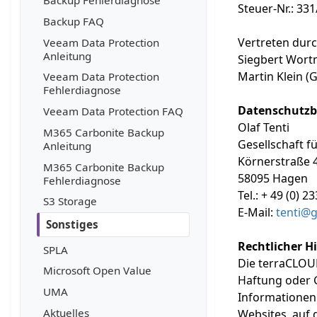
Steuer-Nr.: 33
Backup FAQ
Vertreten durc
Veeam Data Protection
Anleitung
Siegbert Wort
Martin Klein (
Veeam Data Protection
Fehlerdiagnose
Datenschutzb
Veeam Data Protection FAQ
Olaf Tenti
M365 Carbonite Backup
Gesellschaft 
Anleitung
Körnerstraße 
M365 Carbonite Backup
58095 Hagen
Fehlerdiagnose
Tel.: + 49 (0) 2
S3 Storage
E-Mail:
tenti@
Sonstiges
Rechtlicher H
SPLA
Die terraCLOUD
Microsoft Open Value
Haftung oder G
UMA
Informationen 
Aktuelles
Websites, auf 