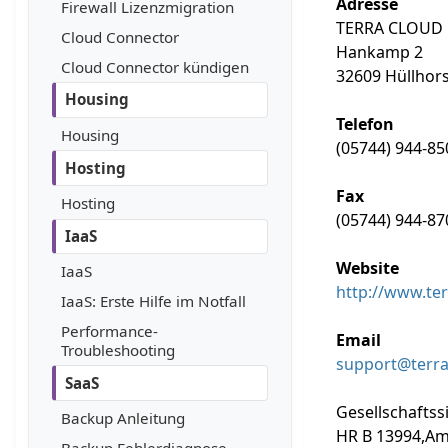
Adresse
Firewall Lizenzmigration
TERRA CLOUD
Cloud Connector
Hankamp 2
Cloud Connector kündigen
32609 Hüllhors
Housing
Telefon
Housing
(05744) 944-85
Hosting
Fax
Hosting
(05744) 944-87
IaaS
Website
IaaS
http://www.te
IaaS: Erste Hilfe im Notfall
Performance­-
Email
Troubleshooting
support@terra
SaaS
Gesellschaftss
Backup Anleitung
HR B 13994,Am
Backup Fehlerdiagnose