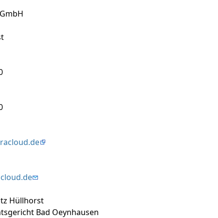
 GmbH
t
0
0
rracloud.de
cloud.de
itz Hüllhorst
tsgericht Bad Oeynhausen